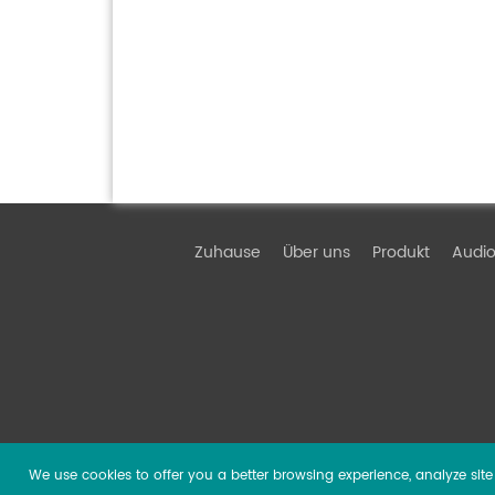
Zuhause
Über uns
Produkt
Audio
We use cookies to offer you a better browsing experience, analyze site t
Copyright ©
2026 Guangzhou DSPPA Audio Co., Ltd.
Al