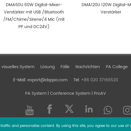
DMA60U 60W Digital-Mixer-
DMA120U 120W Digital-M
Verstärker mit USB /Bluetooth
Verstärker
/FM/Chime/Sirene/4 Mic (mit
PP und DC24V)
 visuelles System
Lösung
Fälle
Nachrichten
PA College
export@dsppa.com
+86 020 37166520
E-Mail:
Tel:
PA System
| Conference System | ProAV
raffic and personalize content. By using this site, you agree to our use of 
l rights reserved.