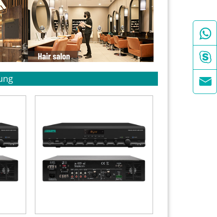


ung
