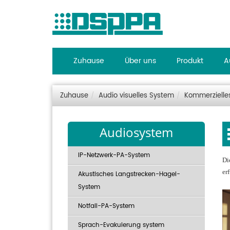
Zuhause
Über uns
Produkt
A
Zuhause
Audio visuelles System
Kommerzielle
Audiosystem
IP-Netzwerk-PA-System
Di
er
Akustisches Langstrecken-Hagel-
System
Notfall-PA-System
Sprach-Evakuierung system