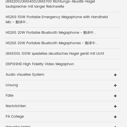
LRAS200/LRAS400/LRAS700 Richtungs-Akustik-Hagel
lautsprecher mit langer Reichweite
HS269 55W Portable Emergency Megaphone with Handheld
Mic - 翻译中...
HS265 20W Portable Bluetooth Megaphone - 翻译中...
HS266 20W Portable Bluetooth Megaphones - 翻译中...
LRAS100L 100W spezielles akustisches Hagel gerät mit Licht
DSP169HD High Fidelity Video Megaphon
Audio visuelles System
Lösung
Fälle
Nachrichten
PA College