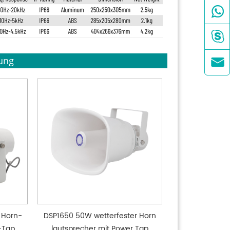


ung

 Horn-
DSP1650 50W wetterfester Horn
-Tap
lautsprecher mit Power Tap