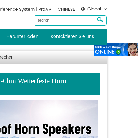
Global
ference System | ProAV
CHINESE
Herunter laden
Kontaktieren Sie uns
recher
0hm Wetterfeste Horn