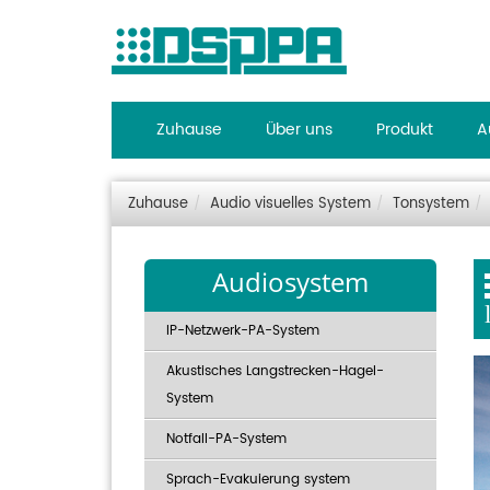
Zuhause
Über uns
Produkt
A
Zuhause
Audio visuelles System
Tonsystem
Audiosystem
IP-Netzwerk-PA-System
Akustisches Langstrecken-Hagel-
System
Notfall-PA-System
Sprach-Evakuierung system