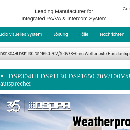
Con
Leading Manufacturer for
Integrated PA/VA & Intercom System
udio visuelles System
Lösung
Fälle
Nachrichten
DSP304HI DSP1130 DSP1650 70V/100V/8-0hm Wetterfeste Horn lautsp
DSP304HI DSP1130 DSP1650 70V/100V/8-
lautsprecher