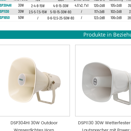
Produkte in Bezieh
DSP304HI 30W Outdoor
DSP1130 30W Wetterfester
Wasserdichtes Horn
Lautsprecher mit Power