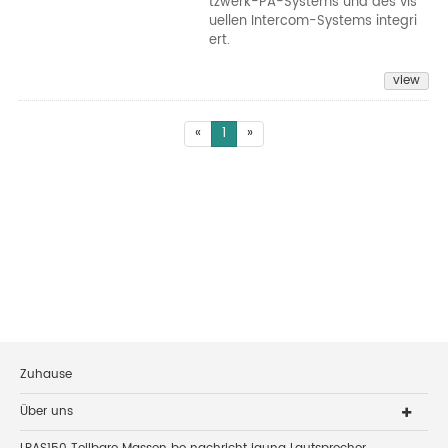
tzwerk-PA-Systems und des vis
uellen Intercom-Systems integri
ert.
view
«
1
»
Zuhause
Über uns