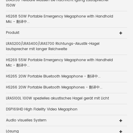
LRAS150 Teilbare Massen be nachricht igung Lautsprecher
150W
HS268 50W Portable Emergency Megaphone with Handhold
Mic - 翻译中...
Produkt
LRAS200/LRAS400/LRAS700 Richtungs-Akustik-Hagel
lautsprecher mit langer Reichweite
HS269 55W Portable Emergency Megaphone with Handheld
Mic - 翻译中...
HS265 20W Portable Bluetooth Megaphone - 翻译中...
HS266 20W Portable Bluetooth Megaphones - 翻译中...
LRAS100L 100W spezielles akustisches Hagel gerät mit Licht
DSP169HD High Fidelity Video Megaphon
Audio visuelles System
Lösung