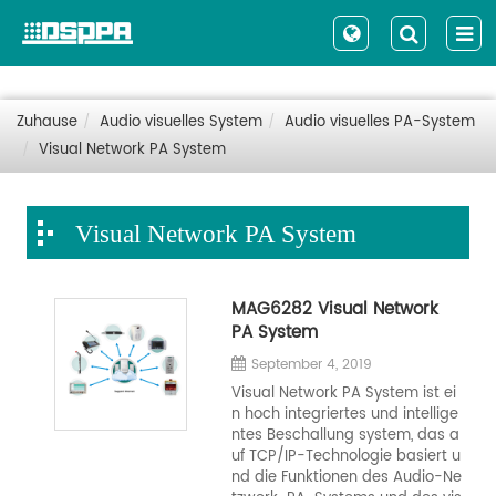
Zuhause
Audio visuelles System
Audio visuelles PA-System
Visual Network PA System
Visual Network PA System
MAG6282 Visual Network
PA System
September 4, 2019
Visual Network PA System ist ei
n hoch integriertes und intellige
ntes Beschallung system, das a
uf TCP/IP-Technologie basiert u
nd die Funktionen des Audio-Ne