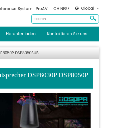
Global
ference System | ProAV
CHINESE
Herunter laden
Kontaktieren Sie uns
DSP8050P DSP8050SUB
autsprecher DSP6030P DSP8050P