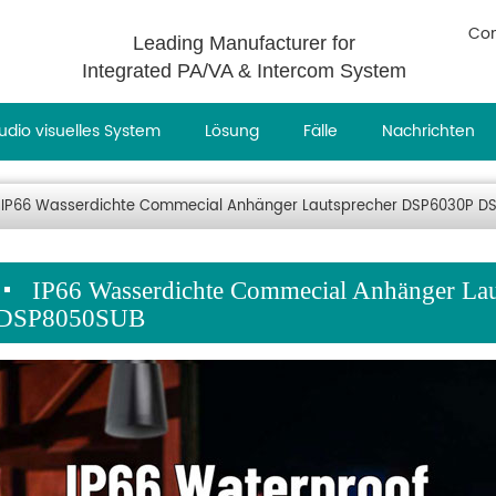
Con
Leading Manufacturer for
Integrated PA/VA & Intercom System
udio visuelles System
Lösung
Fälle
Nachrichten
IP66 Wasserdichte Commecial Anhänger Lautsprecher DSP6030P 
IP66 Wasserdichte Commecial Anhänger L
DSP8050SUB