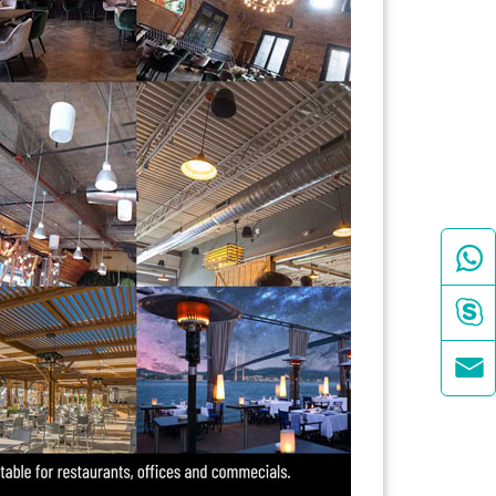


