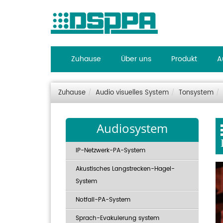
Zuhause
Über uns
Produkt
A
Zuhause
Audio visuelles System
Tonsystem
Audiosystem
IP-Netzwerk-PA-System
Akustisches Langstrecken-Hagel-
System
Notfall-PA-System
Sprach-Evakuierung system