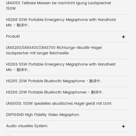
LRAS150 Teilbare Massen be nachricht igung Lautsprecher
150W
HS268 50W Portable Emergency Megaphone with Handhold
Mic - 翻译中...
Produkt
LRAS200/LRAS400/LRAS700 Richtungs-Akustik-Hagel
lautsprecher mit langer Reichweite
HS269 55W Portable Emergency Megaphone with Handheld
Mic - 翻译中...
HS265 20W Portable Bluetooth Megaphone - 翻译中...
HS266 20W Portable Bluetooth Megaphones - 翻译中...
LRAS100L 100W spezielles akustisches Hagel gerät mit Licht
DSP169HD High Fidelity Video Megaphon
Audio visuelles System