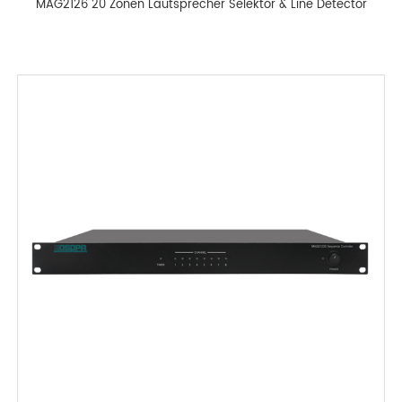
MAG2126 20 Zonen Lautsprecher Selektor & Line Detector