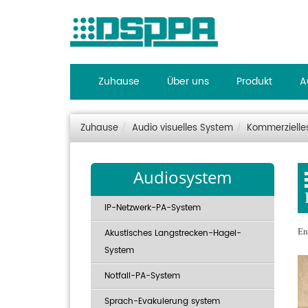
Zuhause
Über uns
Produkt
A
Zuhause
Audio visuelles System
Kommerzielle
Audiosystem
IP-Netzwerk-PA-System
En
Akustisches Langstrecken-Hagel-
System
Notfall-PA-System
Sprach-Evakuierung system