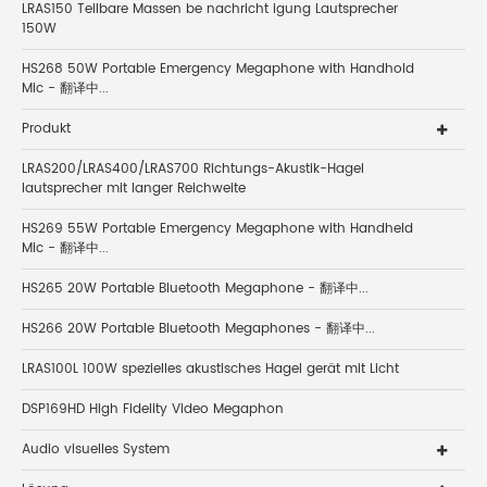
LRAS150 Teilbare Massen be nachricht igung Lautsprecher
150W
HS268 50W Portable Emergency Megaphone with Handhold
Mic - 翻译中...
Produkt
LRAS200/LRAS400/LRAS700 Richtungs-Akustik-Hagel
lautsprecher mit langer Reichweite
HS269 55W Portable Emergency Megaphone with Handheld
Mic - 翻译中...
HS265 20W Portable Bluetooth Megaphone - 翻译中...
HS266 20W Portable Bluetooth Megaphones - 翻译中...
LRAS100L 100W spezielles akustisches Hagel gerät mit Licht
DSP169HD High Fidelity Video Megaphon
Audio visuelles System