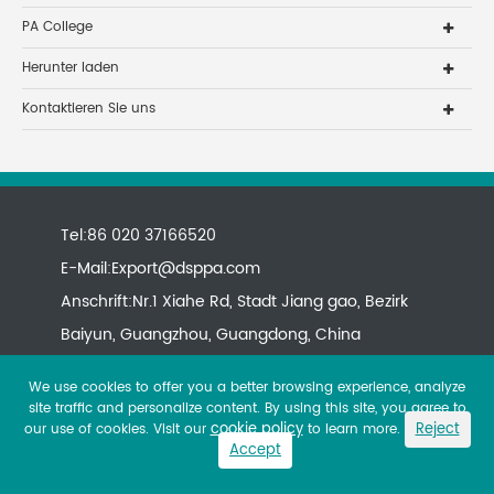
PA College
Herunter laden
Kontaktieren Sie uns
Tel:86 020 37166520
E-Mail:
Export@dsppa.com
Anschrift:Nr.1 Xiahe Rd, Stadt Jiang gao, Bezirk
Baiyun, Guangzhou, Guangdong, China
We use cookies to offer you a better browsing experience, analyze
site traffic and personalize content. By using this site, you agree to
cookie policy
Reject
our use of cookies. Visit our
to learn more.
Accept
Copyright ©
All rights reserved.