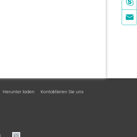


Herunter laden
Kontaktieren Sie uns