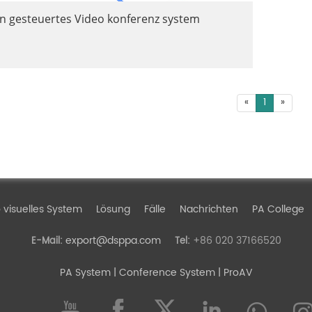
n gesteuertes Video konferenz system
«
1
»
 visuelles System
Lösung
Fälle
Nachrichten
PA College
export@dsppa.com
+86 020 37166520
E-Mail:
Tel:
PA System
| Conference System | ProAV