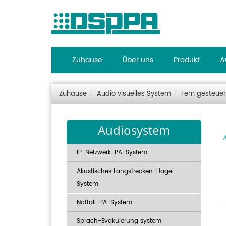
Zuhause
Über uns
Produkt
A
Zuhause
Audio visuelles System
Fern gesteuer
Audiosystem
IP-Netzwerk-PA-System
Akustisches Langstrecken-Hagel-
System
Notfall-PA-System
Sprach-Evakuierung system