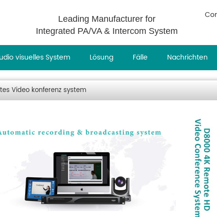
Con
Leading Manufacturer for
Integrated PA/VA & Intercom System
udio visuelles System
Lösung
Fälle
Nachrichten
tes Video konferenz system