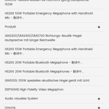
LRAS150 Teilbare Massen be nachricht igung Lautsprecher
150W
HS268 50W Portable Emergency Megaphone with Handhold
Mic - 翻译中...
Produkt
LRAS200/LRAS400/LRAS700 Richtungs-Akustik-Hagel
lautsprecher mit langer Reichweite
HS269 55W Portable Emergency Megaphone with Handheld
Mic - 翻译中...
HS265 20W Portable Bluetooth Megaphone - 翻译中...
HS266 20W Portable Bluetooth Megaphones - 翻译中...
LRAS100L 100W spezielles akustisches Hagel gerät mit Licht
DSP169HD High Fidelity Video Megaphon
Audio visuelles System
Lösung