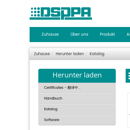
Zuhause
Über uns
Produkt
A
Zuhause
Herunter laden
Katalog
Herunter laden
Certificates - 翻译中...
Handbuch
Katalog
Software