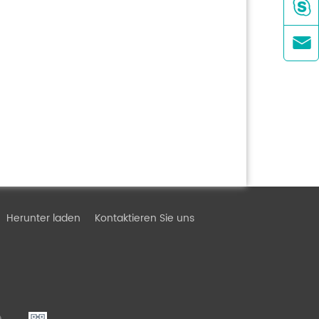


Herunter laden
Kontaktieren Sie uns