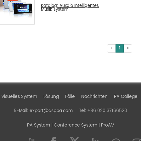
Katalog: Auxdio Intelligentes
Musik system
«
1
»
 visuelles System
Lösung
Fälle
Nachrichten
PA College
export@dsppa.com
+86 020 37166520
E-Mail:
Tel:
PA System
| Conference System | ProAV