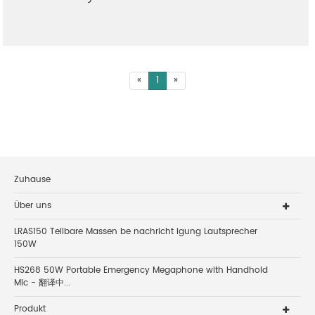
«
1
»
Zuhause
Über uns
LRAS150 Teilbare Massen be nachricht igung Lautsprecher
150W
HS268 50W Portable Emergency Megaphone with Handhold
Mic - 翻译中...
Produkt