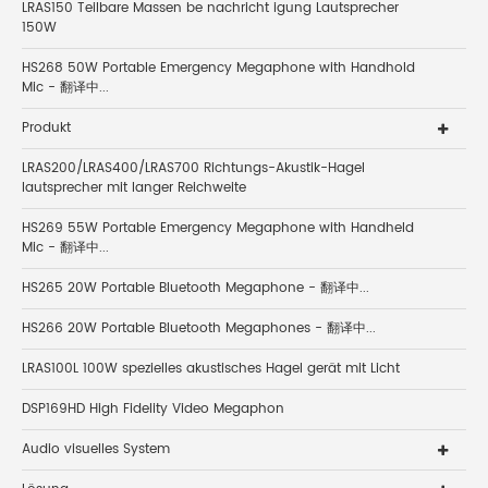
LRAS150 Teilbare Massen be nachricht igung Lautsprecher
150W
HS268 50W Portable Emergency Megaphone with Handhold
Mic - 翻译中...
Produkt
LRAS200/LRAS400/LRAS700 Richtungs-Akustik-Hagel
lautsprecher mit langer Reichweite
HS269 55W Portable Emergency Megaphone with Handheld
Mic - 翻译中...
HS265 20W Portable Bluetooth Megaphone - 翻译中...
HS266 20W Portable Bluetooth Megaphones - 翻译中...
LRAS100L 100W spezielles akustisches Hagel gerät mit Licht
DSP169HD High Fidelity Video Megaphon
Audio visuelles System