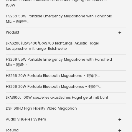
LRAS150 Teilbare Massen be nachricht igung Lautsprecher
150W
HS268 50W Portable Emergency Megaphone with Handhold
Mic - 翻译中...
Produkt
LRAS200/LRAS400/LRAS700 Richtungs-Akustik-Hagel
lautsprecher mit langer Reichweite
HS269 55W Portable Emergency Megaphone with Handheld
Mic - 翻译中...
HS265 20W Portable Bluetooth Megaphone - 翻译中...
HS266 20W Portable Bluetooth Megaphones - 翻译中...
LRAS100L 100W spezielles akustisches Hagel gerät mit Licht
DSP169HD High Fidelity Video Megaphon
Audio visuelles System
Lösung