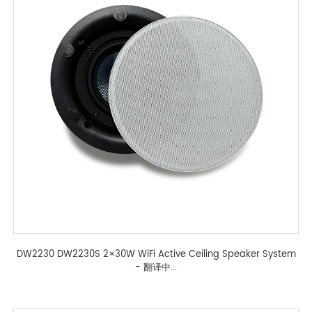
DW2230 DW2230S 2×30W WiFi Active Ceiling Speaker System
- 翻译中...