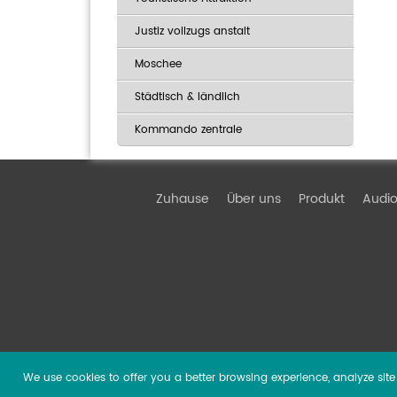
Justiz vollzugs anstalt
Moschee
Städtisch & ländlich
Kommando zentrale
Zuhause
Über uns
Produkt
Audio
We use cookies to offer you a better browsing experience, analyze site t
Copyright ©
2026 Guangzhou DSPPA Audio Co., Ltd.
Al