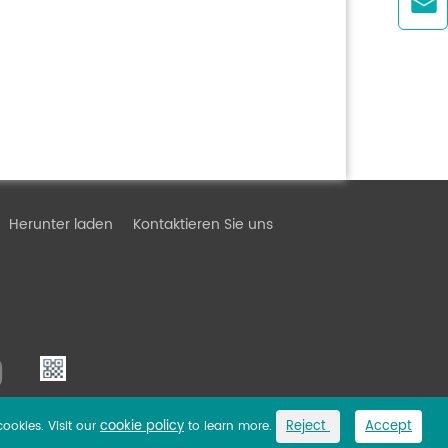

Herunter laden
Kontaktieren Sie uns
cookie policy
Reject
Accept
cookies. Visit our
to learn more.
Link
Privacy Policy
Sitemap