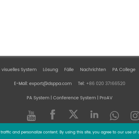
 visuelles System
Lösung
Fälle
Nachrichten
PA College
export@dsppa.com
+86 020 37166520
E-Mail:
Tel:
PA System
| Conference System | ProAV
raffic and personalize content. By using this site, you agree to our use of 
l rights reserved.