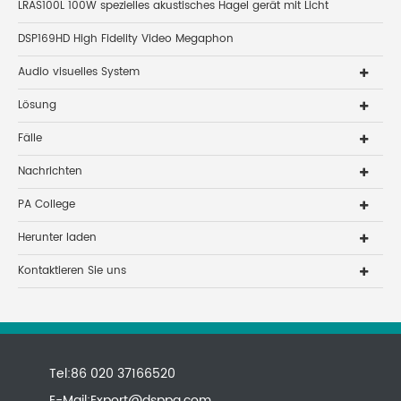
LRAS100L 100W spezielles akustisches Hagel gerät mit Licht
DSP169HD High Fidelity Video Megaphon
Audio visuelles System
Lösung
Fälle
Nachrichten
PA College
Herunter laden
Kontaktieren Sie uns
Tel:86 020 37166520
E-Mail:
Export@dsppa.com