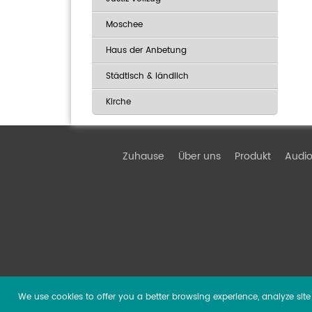
Moschee
Haus der Anbetung
Städtisch & ländlich
Kirche
Zuhause
Über uns
Produkt
Audio
We use cookies to offer you a better browsing experience, analyze site t
Copyright ©
2026 Guangzhou DSPPA Audio Co., Ltd.
Al