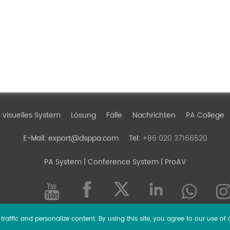
 visuelles System
Lösung
Fälle
Nachrichten
PA College
export@dsppa.com
+86 020 37166520
E-Mail:
Tel:
PA System
| Conference System | ProAV
raffic and personalize content. By using this site, you agree to our use of 
l rights reserved.