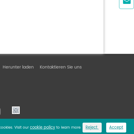

Herunter laden
Kontaktieren Sie uns
cookie policy
Reject
Accept
cookies. Visit our
to learn more.
Link
Privacy Policy
Sitemap