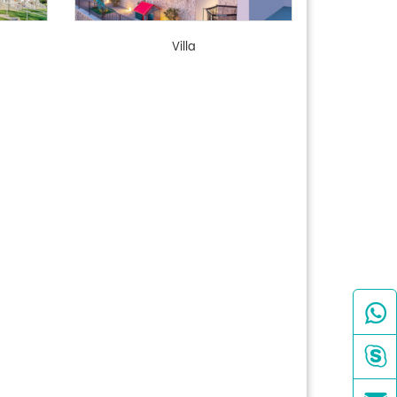
Villa

